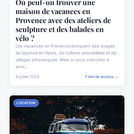
Où peut-on trouver une
maison de vacances en
Provence avec des ateliers de
sculpture et des balades en
vélo ?
Les vacances en Provence évoquent des images
de lavande en fleurs, de collines ensoleillées et de
villages pittoresques. Mais si vous cherchez à
enric...
9 juillet 2024
7 min de lecture →
LOCATION