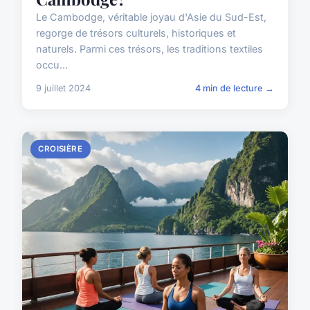
Le Cambodge, véritable joyau d'Asie du Sud-Est,
regorge de trésors culturels, historiques et
naturels. Parmi ces trésors, les traditions textiles
occu...
9 juillet 2024
4 min de lecture →
CROISIÈRE