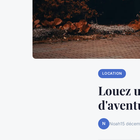
LOCATION
Louez u
d'aventu
N
Noah
15 décem