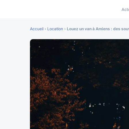
Act
Accueil
›
Location
›
Louez un van à Amiens : des souv