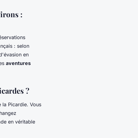
irons :
éservations
nçais : selon
d'évasion en
les
aventures
icardes ?
 la Picardie. Vous
changez
ade en véritable