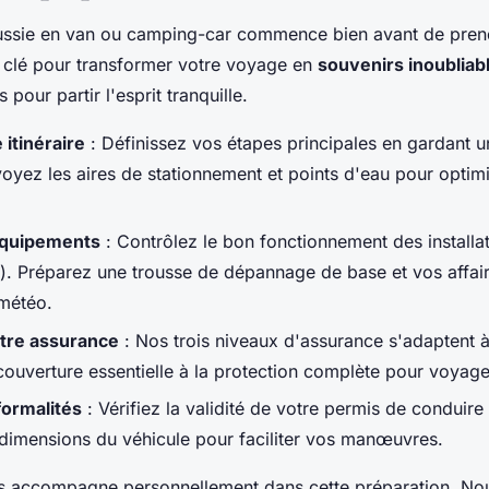
ssie en van ou camping-car commence bien avant de prendr
a clé pour transformer votre voyage en
souvenirs inoubliab
 pour partir l'esprit tranquille.
 itinéraire
: Définissez vos étapes principales en gardant u
révoyez les aires de stationnement et points d'eau pour optim
équipements
: Contrôlez le bon fonctionnement des installa
au). Préparez une trousse de dépannage de base et vos affai
 météo.
tre assurance
: Nos trois niveaux d'assurance s'adaptent à 
couverture essentielle à la protection complète pour voyag
formalités
: Vérifiez la validité de votre permis de conduire 
dimensions du véhicule pour faciliter vos manœuvres.
s accompagne personnellement dans cette préparation. No