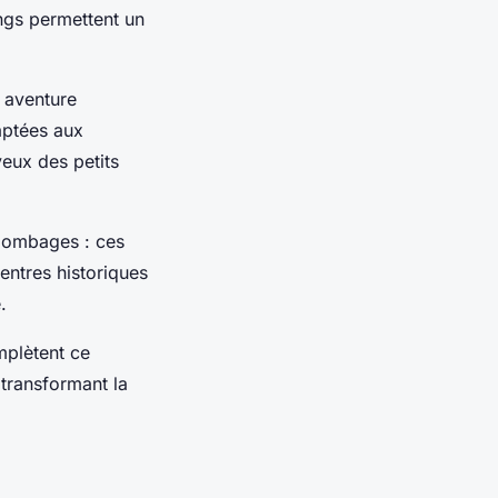
ngs permettent un
 aventure
aptées aux
 yeux des petits
olombages : ces
entres historiques
.
plètent ce
 transformant la