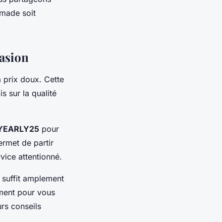
omade soit
vasion
à prix doux. Cette
s sur la qualité
YEARLY25
pour
ermet de partir
vice attentionné.
e suffit amplement
ment pour vous
rs conseils