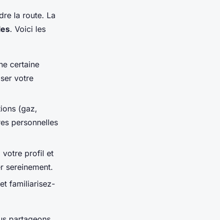
e la route. La
les
. Voici les
ne certaine
iser votre
tions (gaz,
res personnelles
votre profil et
er sereinement.
et familiarisez-
us partageons