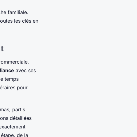
he familiale.
outes les clés en
t
 commerciale.
fiance
avec ses
le temps
néraires pour
mas, partis
ons détaillées
 exactement
 étape, de la