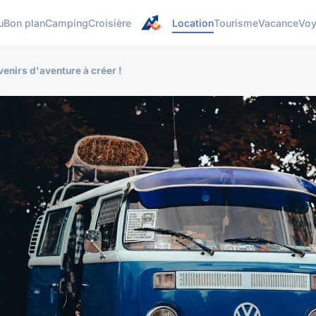
u
Bon plan
Camping
Croisière
Location
Tourisme
Vacance
Vo
enirs d'aventure à créer !