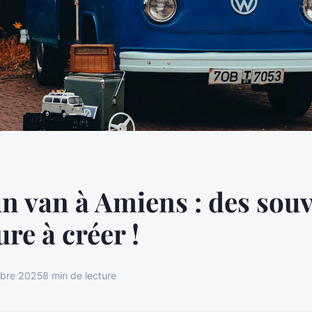
n van à Amiens : des sou
re à créer !
bre 2025
8 min de lecture