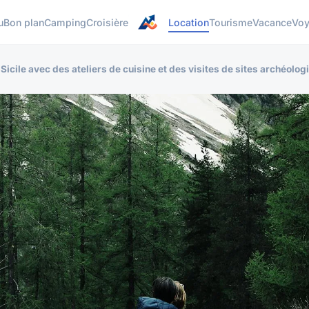
u
Bon plan
Camping
Croisière
Location
Tourisme
Vacance
Vo
icile avec des ateliers de cuisine et des visites de sites archéolog