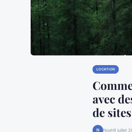
LOCATION
Comment
avec des
de site
N
Noah
9 juillet 