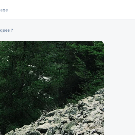
yage
iques ?