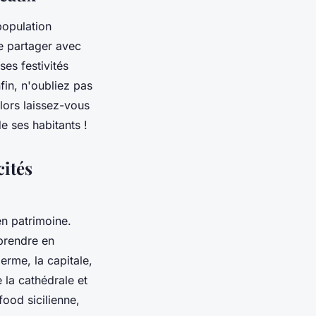
population
de partager avec
es festivités
nfin, n'oubliez pas
alors laissez-vous
e ses habitants !
cités
en patrimoine.
 prendre en
erme, la capitale,
 la cathédrale et
food sicilienne,