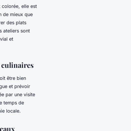
 colorée, elle est
ien de mieux que
rer des plats
 ateliers sont
ial et
s culinaires
it être bien
igue et prévoir
 par une visite
 le temps de
ie locale.
ocaux