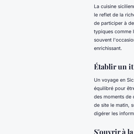
La cuisine sicilie
le reflet de la ri
de participer à d
typiques comme la
souvent l'occasio
enrichissant.
Établir un it
Un voyage en Sici
équilibré pour être
des moments de d
de site le matin, 
digérer les infor
S'ouvrir à l