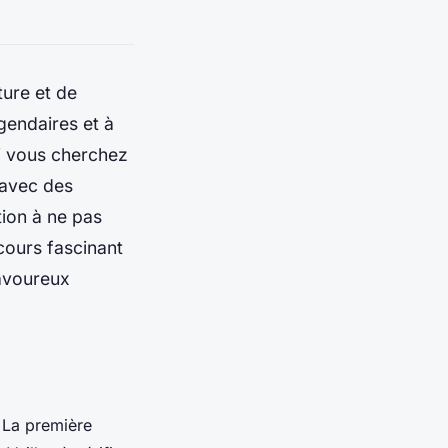
ture et de
gendaires et à
Si vous cherchez
 avec des
tion à ne pas
cours fascinant
savoureux
. La première