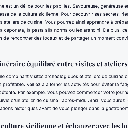
nne est un délice pour les papilles. Savoureuse, généreuse et
chesse de la culture sicilienne. Pour découvrir ses secrets, r
es ateliers de cuisine. Vous pourrez ainsi apprendre à prépa
 caponata, la pasta alla norma ou les arancini. De plus, ces
n de rencontrer des locaux et de partager un moment conviv
inéraire équilibré entre visites et atelier
le combinant visites archéologiques et ateliers de cuisine do
 profitable. Veillez à alterner les activités pour éviter la fat
étente. Par exemple, vous pouvez commencer votre journée
suivie d'un atelier de cuisine l'après-midi. Ainsi, vous aurez
mations historiques avant de vous plonger dans la gastronom
a culture sicilienne et échanger avec les l